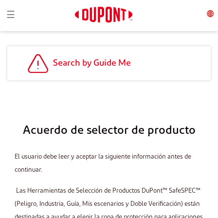
Toggle navigation
☰
Search by Guide Me
Acuerdo de selector de producto
El usuario debe leer y aceptar la siguiente información antes de
continuar.
Las Herramientas de Selección de Productos DuPont™ SafeSPEC™
(Peligro, Industria, Guía, Mis escenarios y Doble Verificación) están
destinadas a ayudar a elegir la ropa de protección para aplicaciones