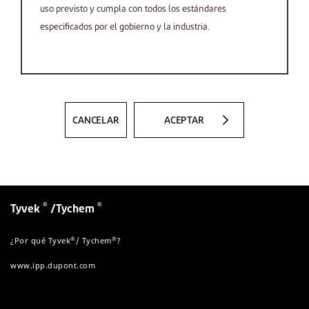
uso previsto y cumpla con todos los estándares
especificados por el gobierno y la industria.
CANCELAR
ACEPTAR
®
®
Tyvek
/Tychem
®
®
¿Por qué Tyvek
/ Tychem
?
www.ipp.dupont.com