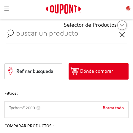
Toggle navigation
☰
Selector de Productos
Dónde comprar
Refinar busqueda
Filtros :
Borrar todo
Tychem® 2000
COMPARAR PRODUCTOS :